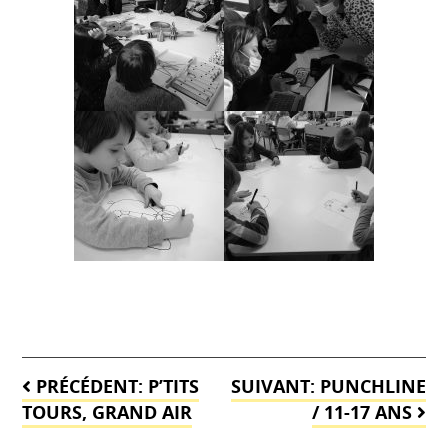
Navigation
PRÉCÉDENT:
P’TITS
SUIVANT:
PUNCHLINE
de
TOURS, GRAND AIR
/ 11-17 ANS
l’article