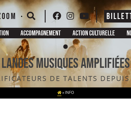
ZOOM
BILLET
tion
Accompagnement
Action culturelle
N
Landes musiques amplifiées
IFICATEURS DE TALENTS DEPUIS
»
INFO