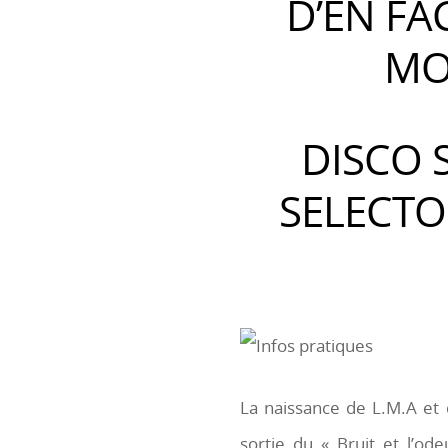
D’EN FAC
MO
DISCO 
SELECTO
La naissance de L.M.A et 
sortie du « Bruit et l’od