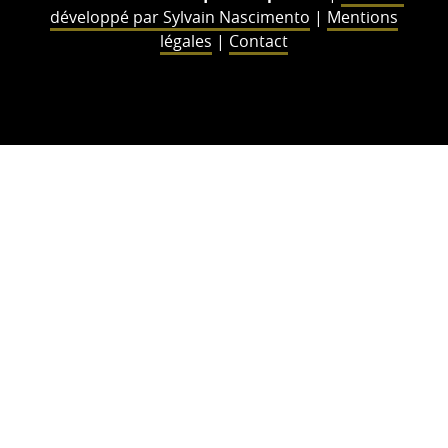
développé par Sylvain Nascimento
|
Mentions
légales
|
Contact