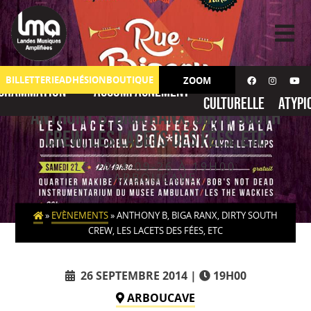
Skip
to
content
Action
No
BILLETTERIE
ADHÉSION
BOUTIQUE
ZOOM
grammation
Accompagnement
culturelle
atypi
Anthony B, Biga Ranx, Dirty South
Crew, Les Lacets des fées, etc
LE 2014-09-26 À 19H00
ARBOUCAVE
»
EVÈNEMENTS
»
ANTHONY B, BIGA RANX, DIRTY SOUTH
CREW, LES LACETS DES FÉES, ETC
26 SEPTEMBRE 2014
19H00
ARBOUCAVE