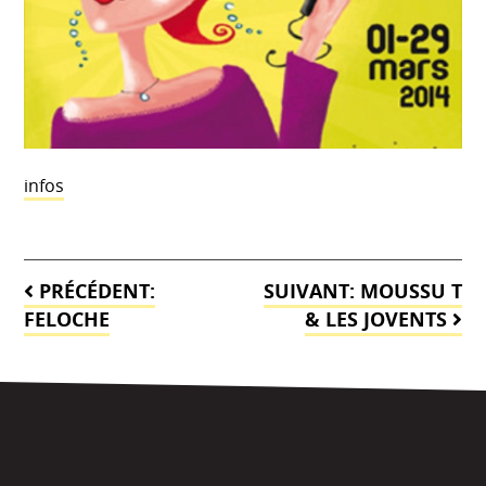
infos
Navigation
PRÉCÉDENT:
SUIVANT:
MOUSSU T
de
FELOCHE
& LES JOVENTS
l’article