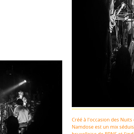
Créé à l'occasion des Nuits
Namdose est un mix séduis