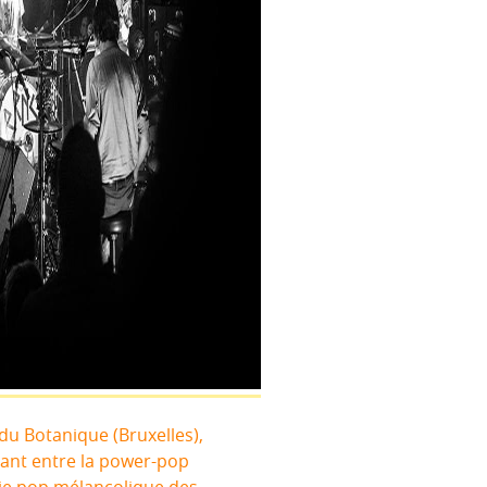
 du Botanique (Bruxelles),
ant entre la power-pop