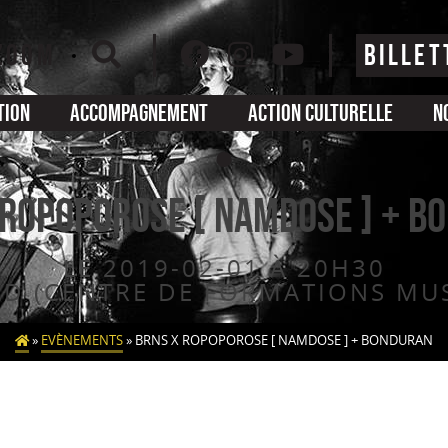
ZOOM
BILLET
tion
Accompagnement
Action culturelle
N
 ROPOPOROSE [ NAMDOSE ] + B
LE 2019-02-01 À 20H30
UD (CENTRE DE FORMATIONS MUS
»
EVÈNEMENTS
»
BRNS X ROPOPOROSE [ NAMDOSE ] + BONDURAN