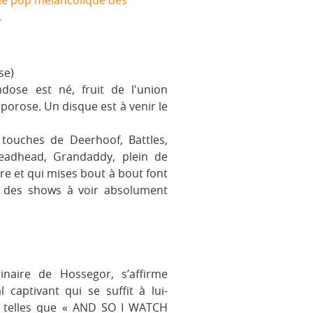
die pop mélancolique des
.
se)
ose est né, fruit de l'union
porose. Un disque est à venir le
 touches de Deerhoof, Battles,
 Readhead, Grandaddy, plein de
re et qui mises bout à bout font
n des shows à voir absolument
naire de Hossegor, s’affirme
captivant qui se suffit à lui-
s telles que « AND SO I WATCH