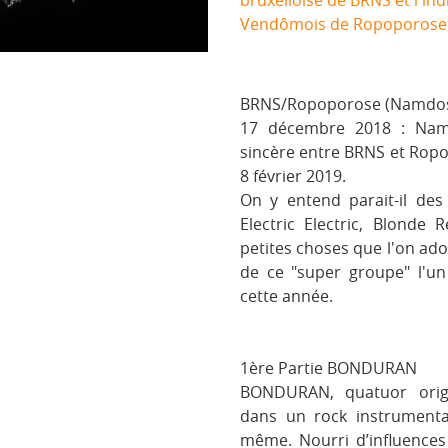
bruxelloise de BRNS et l'in
Vendômois de Ropoporose
BRNS/Ropoporose (Namdo
17 décembre 2018 : Namd
sincère entre BRNS et Ropo
8 février 2019.
On y entend parait-il des
Electric Electric, Blonde
petites choses que l'on ado
de ce "super groupe" l'u
cette année.
1ère Partie BONDURAN
BONDURAN, quatuor origi
dans un rock instrumental 
même. Nourri d’influence