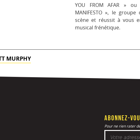
YOU FROM AFAR » ou 
MANIFESTO », le groupe d
scène et réussit à vous 
musical frénétique.
OTT MURPHY
Abonnez-vou
Pour ne rien rater de 