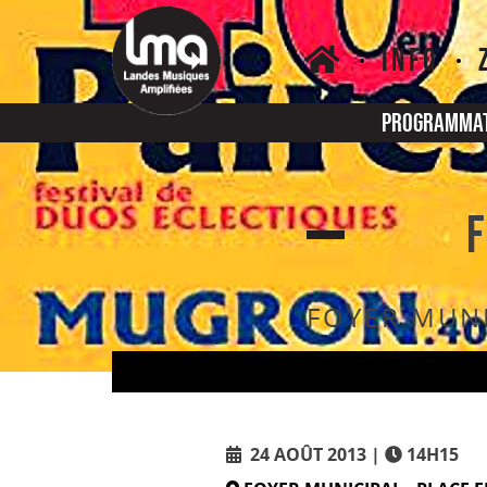
Skip
to
INFO
content
Programma
F
FOYER MUNI
24 AOÛT 2013
14H15