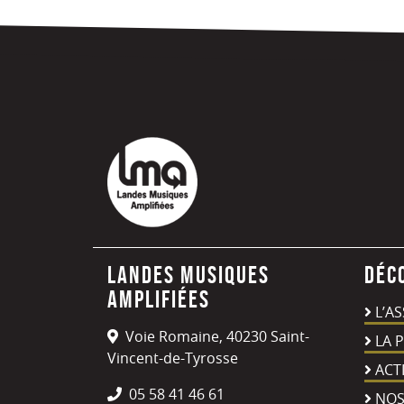
de
l’article
Landes Musiques
Déc
Amplifiées
L’A
Voie Romaine, 40230 Saint-
LA 
Vincent-de-Tyrosse
ACT
05 58 41 46 61
NOS