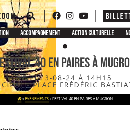
ZOOM
BILLET
tion
Accompagnement
Action culturelle
N
ESTIVAL 40 EN PAIRES à MUGR
LE 2013-08-24 À 14H15
CIPAL - PLACE FRÉDÉRIC BASTI
»
EVÈNEMENTS
»
FESTIVAL 40 EN PAIRES À MUGRON