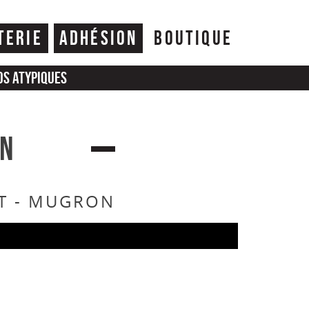
TERIE
ADHÉSION
BOUTIQUE
os atypiques
ON
AT - MUGRON