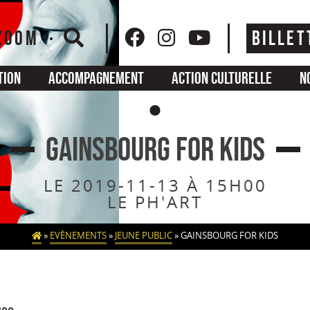
ZOOM
BILLET
tion
Accompagnement
Action culturelle
N
GAINSBOURG FOR KIDS
LE 2019-11-13 À 15H00
LE PH'ART
»
EVÈNEMENTS
»
JEUNE PUBLIC
»
GAINSBOURG FOR KIDS