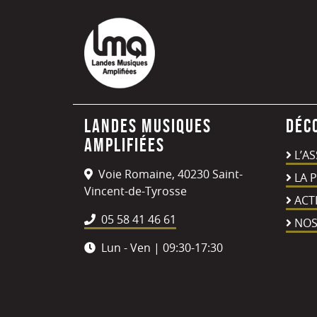
Landes Musiques
Déc
Amplifiées
L’A
Voie Romaine, 40230 Saint-
LA 
Vincent-de-Tyrosse
ACT
05 58 41 46 61
NOS
Lun - Ven | 09:30-17:30