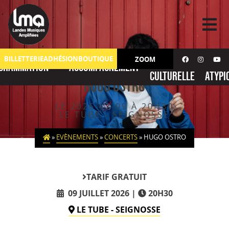
Skip
to
content
Action
No
BILLETTERIE
ADHÉSION
BOUTIQUE
ZOOM
grammation
Accompagnement
culturelle
atypi
HUGO OSTRO
LE 2026-07-09 À 20H30
LE TUBE - SEIGNOSSE
»
EVÈNEMENTS
»
CONCERTS
»
HUGO OSTRO
TARIF
GRATUIT
09 JUILLET 2026
20H30
LE TUBE - SEIGNOSSE