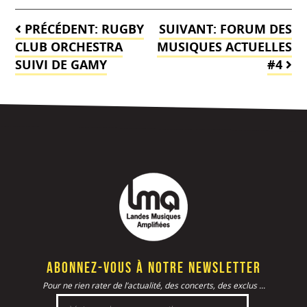
Navigation
PRÉCÉDENT:
RUGBY
SUIVANT:
FORUM DES
de
CLUB ORCHESTRA
MUSIQUES ACTUELLES
SUIVI DE GAMY
#4
l’article
Abonnez-vous à notre newsletter
Pour ne rien rater de l’actualité, des concerts, des exclus ...