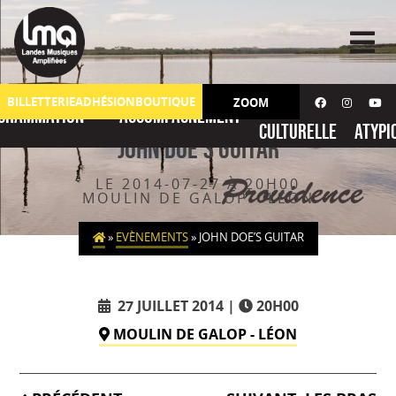
Skip
to
content
Action
No
BILLETTERIE
ADHÉSION
BOUTIQUE
ZOOM
grammation
Accompagnement
culturelle
atypi
John Doe’s Guitar
LE 2014-07-27 À 20H00
MOULIN DE GALOP - LÉON
»
EVÈNEMENTS
»
JOHN DOE’S GUITAR
27 JUILLET 2014
20H00
MOULIN DE GALOP - LÉON
Navigation