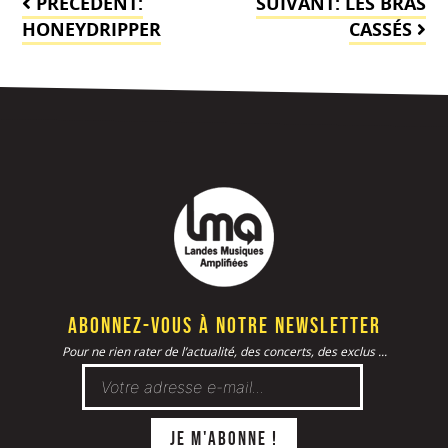
PRÉCÉDENT:
SUIVANT:
LES BRAS
de
HONEYDRIPPER
CASSÉS
l’article
Abonnez-vous à notre newsletter
Pour ne rien rater de l’actualité, des concerts, des exclus ...