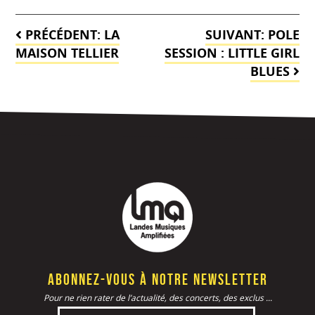
Navigation
PRÉCÉDENT:
LA
SUIVANT:
POLE
de
MAISON TELLIER
SESSION : LITTLE GIRL
BLUES
l’article
Abonnez-vous à notre newsletter
Pour ne rien rater de l’actualité, des concerts, des exclus ...