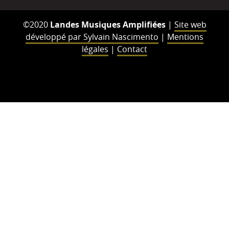
©2020
Landes Musiques Amplifiées
|
Site web
développé par Sylvain Nascimento
|
Mentions
légales
|
Contact