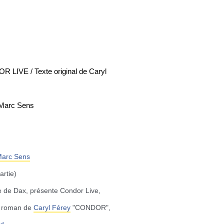
VE / Texte original de Caryl
 Marc Sens
arc Sens
artie)
le de Dax, présente Condor Live,
er roman de
Caryl Férey
"CONDOR",