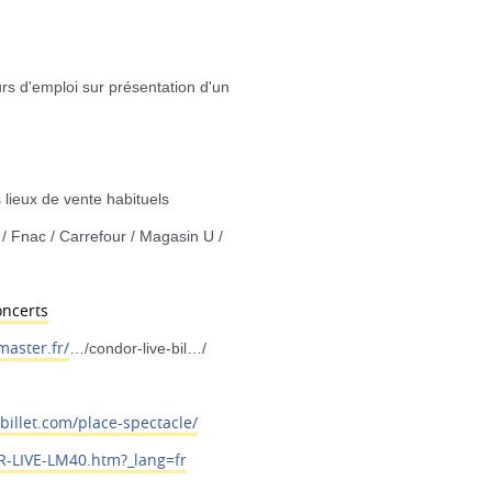
rs d'emploi sur présentation d'un
 lieux de vente habituels
 / Fnac / Carrefour / Magasin U /
oncerts
aster.fr/
…/condor-live-bil…/
illet.com/
place-spectacle/
-LIVE-LM40.ht
m?_lang=fr