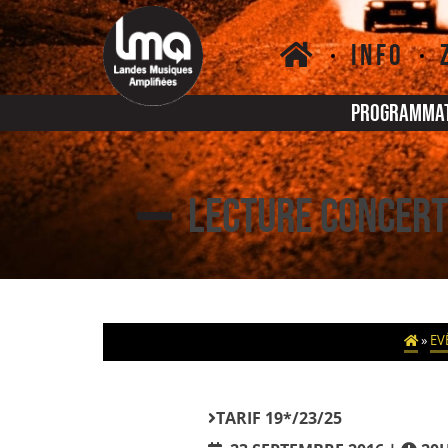
Skip
to
INFO
content
Programma
LECTURE CONCERT 
»
EV
TARIF
19*/23/25