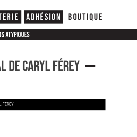
TERIE
ADHÉSION
BOUTIQUE
os atypiques
al de Caryl Férey
L FÉREY