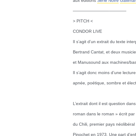
aux éditions
Série Noire
Gallima
————————–
————
> PITCH <
CONDOR LIVE
Il s’agit d’un extrait du texte in
Bertrand Cantat, et deux musicie
et Manusound aux machines/bas
Il s’agit donc moins d’une lectu
apnée, poétique, sombre et électr
L’extrait dont il est question dan
roman dans
le roman » écrit par
du Chili, premier pays néolibéra
Pinochet en 1973. Une part d’enfe