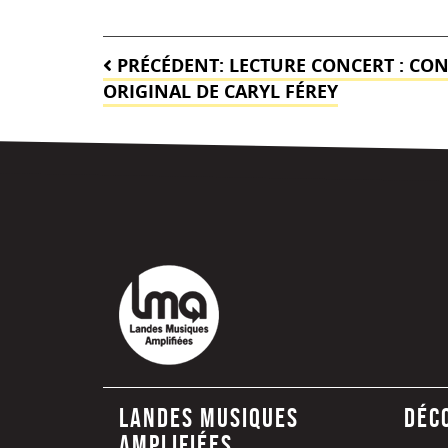
Navigation
PRÉCÉDENT:
LECTURE CONCERT : CON
de
ORIGINAL DE CARYL FÉREY
l’article
Landes Musiques
Déc
Amplifiées