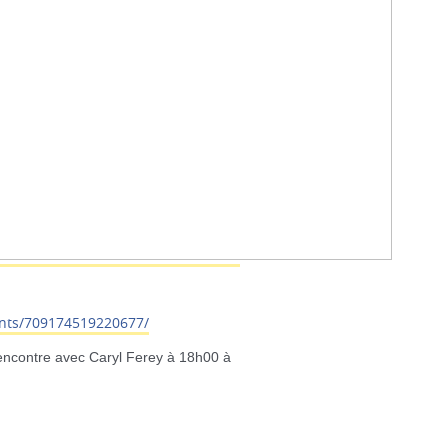
nts/709174519220677/
encontre avec Caryl Ferey à 18h00 à