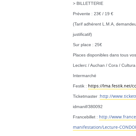
> BILLETTERIE
Prévente : 23€ / 19 €
(Tarif adhérent L.M.A, demandeu
justificatif)
Sur place : 25€
Places disponibles dans tous vos
Leclerc / Auchan / Cora / Cultura
Intermarché
https://lma.festik.net/c
Festik :
http://
www.ticketm
Ticketmaster :
idmanif/380092
http://
www.franceb
Francebillet :
manifestation/
Lecture-CONDOR