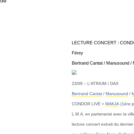
H30
LECTURE CONCERT : CONDOR LI
Férey
Bertrand Cantat / Manusound /
23/09 – L'ATRIUM / DAX
Bertrand Cantat
/
Manusound
/
M
CONDOR LIVE +
MAKJA
(1ère p
L.M.A, en partenariat avec la vil
lecture concert extrait du derni