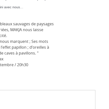
 fini avec nous…
ableaux sauvages de paysages
riées, MAKJA nous laisse
cité.
i nous marquent ; Ses mots
’effet papillon ; d’oreilles à
e caves à pavillons. "
ax
tembre / 20h30