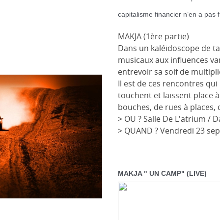
capitalisme financier n’en a pas
MAKJA (1ère partie)
Dans un kaléidoscope de t
musicaux aux influences va
entrevoir sa soif de multipli
Il est de ces rencontres qu
touchent et laissent place à l
bouches, de rues à places, d
> OU ? Salle De L'atrium / D
> QUAND ? Vendredi 23 sep
MAKJA " UN CAMP" (LIVE)