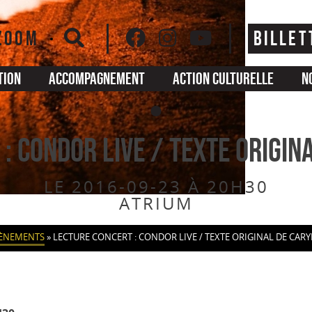
ZOOM
BILLET
tion
Accompagnement
Action culturelle
N
: CONDOR LIVE / Texte origin
LE 2016-09-23 À 20H30
ATRIUM
ÈNEMENTS
»
LECTURE CONCERT : CONDOR LIVE / TEXTE ORIGINAL DE CARY