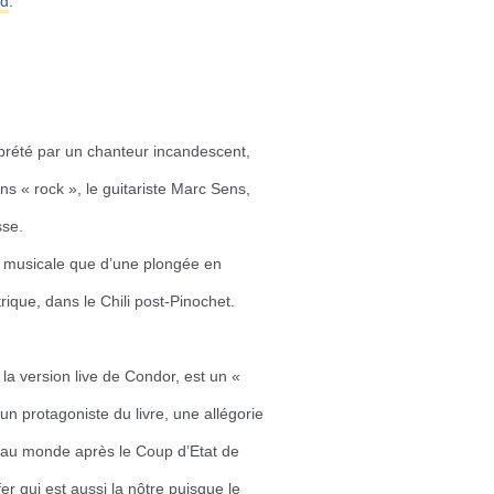
rd
.
terprété par un chanteur incandescent,
ns « rock », le guitariste Marc Sens,
se.
re musicale que d’une plongée en
ique, dans le Chili post-Pinochet.
s la version live de Condor, est un «
 un protagoniste du livre, une allégorie
l au monde après le Coup d’Etat de
r qui est aussi la nôtre puisque le