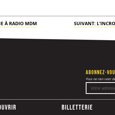
HE À RADIO MDM
SUIVANT:
L’INCR
Abonnez-vou
Pour ne rien rater de 
ouvrir
Billetterie