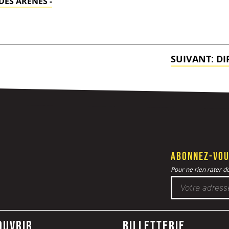
ES ARÈNES -
SUIVANT:
DI
Abonnez-vou
Pour ne rien rater de 
ouvrir
Billetterie