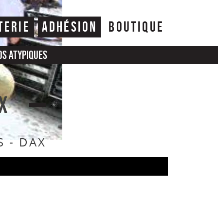
TERIE
ADHÉSION
BOUTIQUE
os atypiques
X
 - DAX