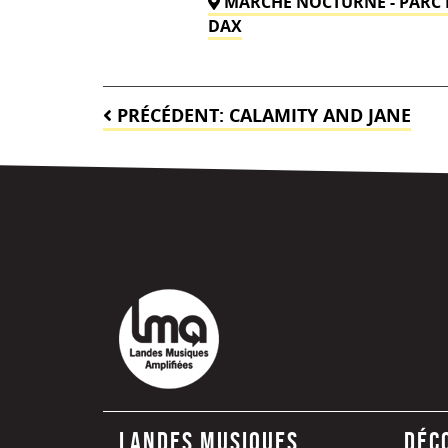
MARCHÉ NOCTURNE - PARC D
DAX
Navigation
PRÉCÉDENT:
CALAMITY AND JANE
de
l’article
Landes Musiques
Déc