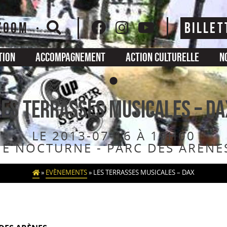
ZOOM
BILLET
tion
Accompagnement
Action culturelle
N
LES TERRASSES MUSICALES – DA
LE 2013-07-16 À 19H00
É NOCTURNE - PARC DES ARÈNES
»
EVÈNEMENTS
»
LES TERRASSES MUSICALES – DAX