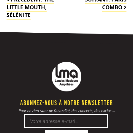
de
LITTLE MOUTH,
COMBO
SÉLÉNITE
l’article
Abonnez-vous à notre newsletter
Pour ne rien rater de l’actualité, des concerts, des exclus ...