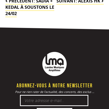
PRÉCÉDENT:
SADIA +
SUIVANT:
ALEXIS HK
de
KEDAL À SOUSTONS LE
24/02
l’article
Abonnez-vous à notre newsletter
Pour ne rien rater de l’actualité, des concerts, des exclus ...