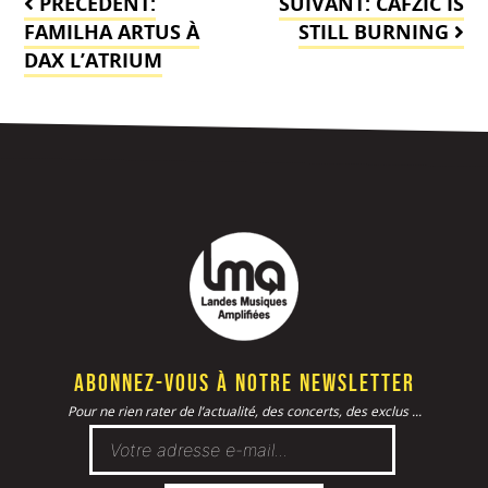
PRÉCÉDENT:
SUIVANT:
CAFZIC IS
de
FAMILHA ARTUS À
STILL BURNING
DAX L’ATRIUM
l’article
Abonnez-vous à notre newsletter
Pour ne rien rater de l’actualité, des concerts, des exclus ...