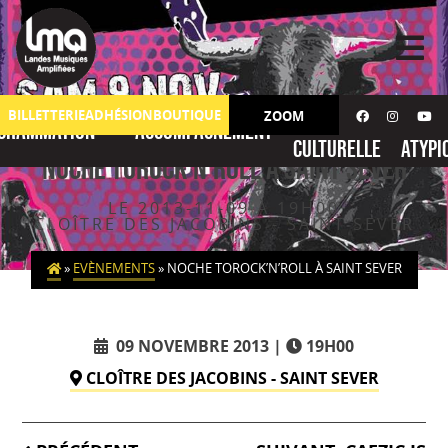
Skip
to
content
Action
No
BILLETTERIE
ADHÉSION
BOUTIQUE
ZOOM
grammation
Accompagnement
culturelle
atypi
NOCHE TOROCK’N’ROLL à SAINT SEVER
LE 2013-11-09 À 19H00
CLOÎTRE DES JACOBINS - SAINT SEVER
»
EVÈNEMENTS
»
NOCHE TOROCK’N’ROLL À SAINT SEVER
09 NOVEMBRE 2013
19H00
CLOÎTRE DES JACOBINS - SAINT SEVER
Navigation