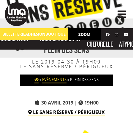
Skip
to
content
Action
No
BILLETTERIE
ADHÉSION
BOUTIQUE
ZOOM
grammation
Accompagnement
culturelle
atypi
Plein des sens
LE 2019-04-30 À 19H00
LE SANS RÉSERVE / PÉRIGUEUX
»
EVÈNEMENTS
»
PLEIN DES SENS
30 AVRIL 2019
19H00
LE SANS RÉSERVE / PÉRIGUEUX