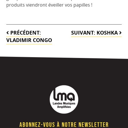
produits viendront éveiller vos papilles !
Navigation
PRÉCÉDENT:
SUIVANT:
KOSHKA
de
VLADIMIR CONGO
l’article
Abonnez-vous à notre newsletter