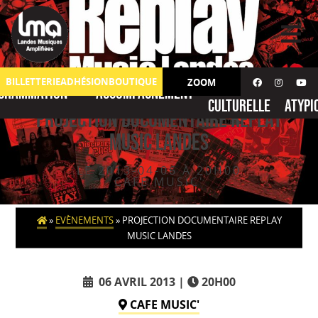
Skip
to
content
Action
No
BILLETTERIE
ADHÉSION
BOUTIQUE
ZOOM
grammation
Accompagnement
culturelle
atypi
Projection documentaire REPLAY
MUSIC LANDES
LE 2013-04-06 À 20H00
CAFE MUSIC'
»
EVÈNEMENTS
»
PROJECTION DOCUMENTAIRE REPLAY
MUSIC LANDES
06 AVRIL 2013
20H00
CAFE MUSIC'