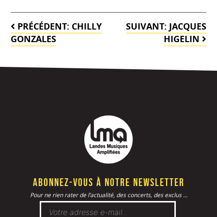
Navigation
PRÉCÉDENT:
CHILLY
SUIVANT:
JACQUES
de
GONZALES
HIGELIN
l’article
Abonnez-vous à notre newsletter
Pour ne rien rater de l’actualité, des concerts, des exclus ...