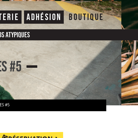
TERIE
ADHÉSION
BOUTIQUE
os atypiques
es #5
ES #5