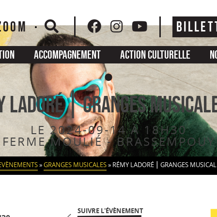
ZOOM
BILLET
tion
Accompagnement
Action culturelle
N
 Ladoré ⎮ Granges Musical
LE 2024-09-14 À 18H30
FERME MOULIÉ - BRASSEMPOUY
EVÈNEMENTS
»
GRANGES MUSICALES
»
RÉMY LADORÉ ⎮ GRANGES MUSICAL
SUIVRE L'ÉVÈNEMENT