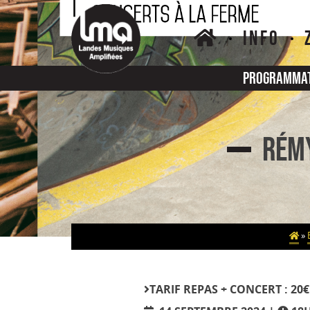
Skip
to
INFO
content
Programma
Rémy
»
TARIF
REPAS + CONCERT : 20€