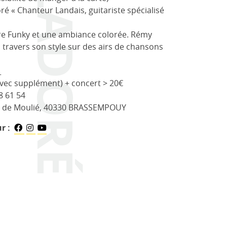
RÉMY LADORÉ
é « Chanteur Landais, guitariste spécialisé
re Funky et une ambiance colorée. Rémy
 travers son style sur des airs de chansons
_
avec supplément) + concert > 20€
8 61 54
n de Moulié, 40330 BRASSEMPOUY
r :