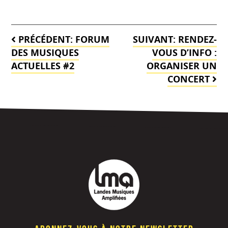
Navigation
PRÉCÉDENT:
FORUM
SUIVANT:
RENDEZ-
de
DES MUSIQUES
VOUS D’INFO :
ACTUELLES #2
ORGANISER UN
l’article
CONCERT