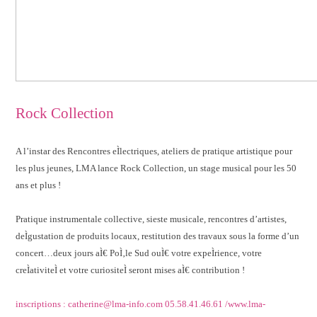
Rock Collection
A l’instar des Rencontres eÌlectriques, ateliers de pratique artistique pour
les plus jeunes, LMA lance Rock Collection, un stage musical pour les 50
ans et plus !
Pratique instrumentale collective, sieste musicale, rencontres d’artistes,
deÌgustation de produits locaux, restitution des travaux sous la forme d’un
concert…deux jours aÌ€ PoÌ‚le Sud
ouÌ€ votre expeÌrience, votre
creÌativi
teÌ et votre curiositeÌ seront mises aÌ€ contribution !
inscriptions : catherine@lma-info.com 05.58.41.46.61 /www.lma-