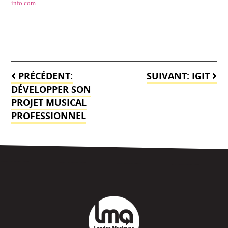
info.com
Navigation
PRÉCÉDENT:
SUIVANT:
IGIT
de
DÉVELOPPER SON
PROJET MUSICAL
l’article
PROFESSIONNEL