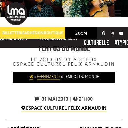
Skip
to
content
Action
No
BILLETTERIE
ADHÉSION
BOUTIQUE
ZOOM
grammation
Accompagnement
culturelle
atypi
TEMPOS DU MONDE
LE 2013-05-31 À 21H00
ESPACE CULTUREL FELIX ARNAUDIN
»
EVÈNEMENTS
»
TEMPOS DU MONDE
31 MAI 2013
21H00
ESPACE CULTUREL FELIX ARNAUDIN
Navigation