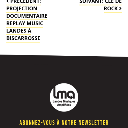
PRÉCÉDENT:
SUIVANT:
CLE DE
de
PROJECTION
ROCK
DOCUMENTAIRE
l’article
REPLAY MUSIC
LANDES À
BISCARROSSE
Abonnez-vous à notre newsletter