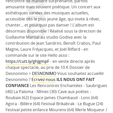
rencontre de manière surprenante, parfois
amusante mais souvent poétique. Un concert aux
esthétiques variées des musiques actuelles,
accessible dès le plus jeune âge, qui invite à rêver,
chanter... et pourquoi pas danser ! L’album est
désormais disponible ! Réalisé sous la direction de
Guillaume Martial au studio Godiva avec la
contribution de Jean Sandrini, Benoît Crabos, Paul
Magne, Laure Fréjacques, et Joël Riffard - en
commande sur le site Hello asso :
https://cutt.ly/ghJgmpF
- en vente directe après
chaque spectacle, au prix de 10 € Dossier de
Desnonimo >
DESNONIMO
Vous souhaitez accueillir
Desnonimo ?
Ecrivez-nous
ILS NOUS ONT FAIT
CONFIANCE
Les Rencontres Enchantées - Saubrigues
(40) La Paloma - Nîmes (30) Cave aux poètes -
Roubaix (62) Espace James Chambaud - Lons (64)
Agora - Billère (64) Festival Brikabrak - Le Bugue (24)
Festival petite enfance Mourenx (64) Merle Moqueur /