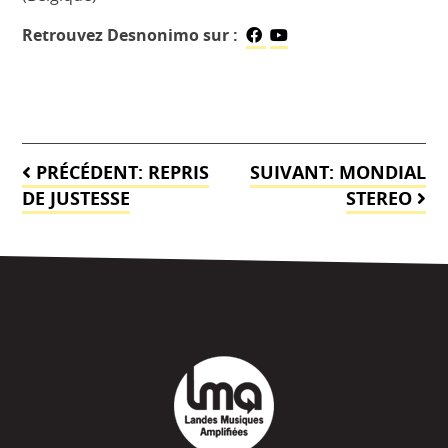
Retrouvez Desnonimo sur :
Navigation
PRÉCÉDENT:
REPRIS
SUIVANT:
MONDIAL
de
DE JUSTESSE
STEREO
l’article