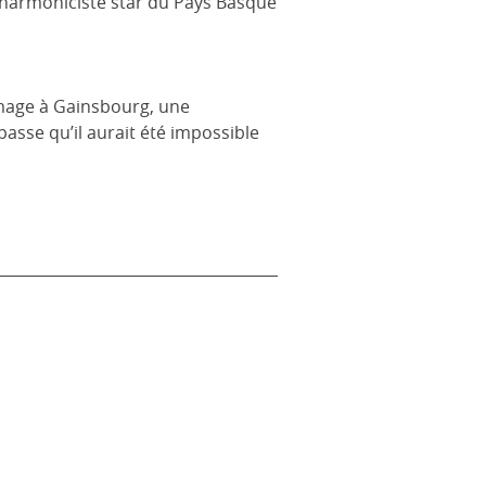
t, harmoniciste star du Pays Basque
mmage à Gainsbourg, une
STRA
asse qu’il aurait été impossible