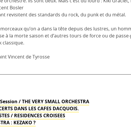
 orchestre. Ils sont deux. Mais c’est du lourd : Kiki Gracie
/
ncent Bosler
THE
ant revisitent des standards du rock, du punk et du métal.
VERY
SMALL
es morceaux qu’on a dans la tête depuis des lustres, un ho
ORCHE
e à la morte saison et d’autres tours de force ou de passe-p
 classique.
aint Vincent de Tyrosse
e Session / THE VERY SMALL ORCHESTRA
CERTS DANS LES CAFES DACQUOIS.
STES / RESIDENCES CROISEES
TRA : KEZAKO ?