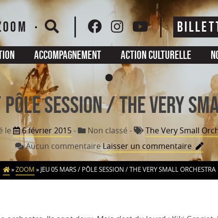
ZOOM
BILLET
tion
Accompagnement
Action culturelle
N
/ Pôle Session / THE VERY SM
é le
6 février 2015
-
Non classé
-
The Very Small Orc
sur
Aucun commentaire
Laisser un commentaire
JEU
05
»
ZOOM
»
JEU 05 MARS / PÔLE SESSION / THE VERY SMALL ORCHESTRA
MARS
/
Pôle
Sessio