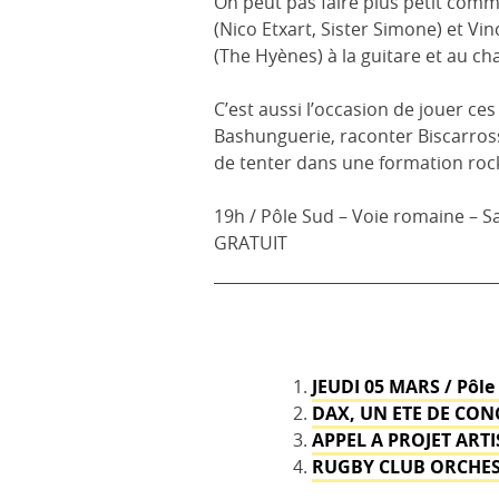
On peut pas faire plus petit comme
(Nico Etxart, Sister Simone) et Vi
(The Hyènes) à la guitare et au ch
C’est aussi l’occasion de jouer c
Bashunguerie, raconter Biscarross
de tenter dans une formation rock
19h / Pôle Sud – Voie romaine – S
GRATUIT
JEUDI 05 MARS / Pôl
DAX, UN ETE DE CON
APPEL A PROJET ARTI
RUGBY CLUB ORCHES