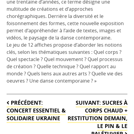
une trentaine d’années, ce terme désigne une
multitude de créations et d’approches
chorégraphiques. Derrière la diversité et le
foisonnement des formes, cette nouvelle exposition
permet d’appréhender à l’aide de textes, images et
vidéos, le paysage de la danse contemporaine.
Le jeu de 12 affiches propose d’aborder les notions
clés, selon les thématiques suivantes : Quel corps ?
Quel spectacle ? Quel mouvement ? Quel processus
de création ? Quelle technique ? Quel rapport au
monde ? Quels liens aux autres arts ? Quelle vie des
oeuvres ? Une danse contemporaine ? »
Navigation
PRÉCÉDENT:
SUIVANT:
SUCRES À
de
CONCERT ESSENTIEL &
CORPS CHAUD +
SOLIDAIRE UKRAINE
RESTITUTION DEMAIN,
l’article
LE PIN & LE
PALÉTUVIER