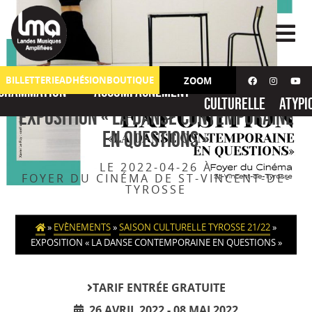
Skip
to
content
Action
No
BILLETTERIE
ADHÉSION
BOUTIQUE
ZOOM
grammation
Accompagnement
culturelle
atypi
Exposition « La danse contemporaine
en questions »
LE 2022-04-26 À
FOYER DU CINÉMA DE ST-VINCENT-DE-
TYROSSE
»
EVÈNEMENTS
»
SAISON CULTURELLE TYROSSE 21/22
»
EXPOSITION « LA DANSE CONTEMPORAINE EN QUESTIONS »
TARIF
ENTRÉE GRATUITE
26 AVRIL 2022
-
08 MAI 2022