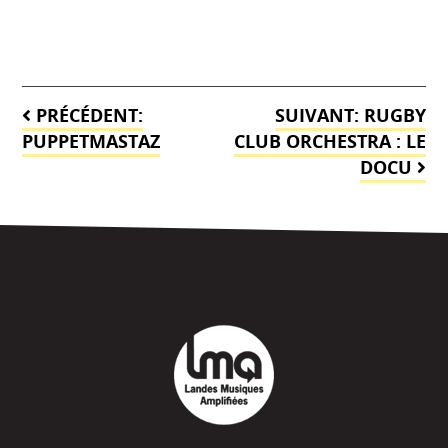
Navigation
PRÉCÉDENT:
SUIVANT:
RUGBY
de
PUPPETMASTAZ
CLUB ORCHESTRA : LE
DOCU
l’article