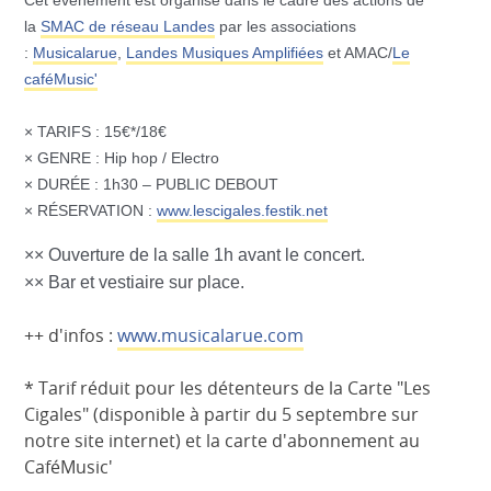
Cet événement est organisé dans le cadre des actions de
la
SMAC de réseau Landes
par les associations
:
Musicalarue
,
Landes Musiques Amplifiées
et AMAC/
Le
caféMusic'
× TARIFS : 15€*/18€
× GENRE : Hip hop / Electro
× DURÉE : 1h30 – PUBLIC DEBOUT
× RÉSERVATION :
www.lescigales.festik.net
×× Ouverture de la salle 1h avant le concert.
×× Bar et vestiaire sur place.
++ d'infos :
www.musicalarue.com
* Tarif réduit pour les détenteurs de la Carte "Les
Cigales" (disponible à partir du 5 septembre sur
notre site internet) et la carte d'abonnement au
CaféMusic'