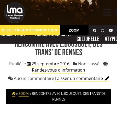
Skip
to
content
Action
No
BILLETTERIE
ADHÉSION
BOUTIQUE
ZOOM
grammation
Accompagnement
culturelle
atypi
RENCONTRE AVEC L.BOUSQUET, DES
TRANS’ DE RENNES
Publié le
29 septembre 2016
-
Non classé
-
Rendez-vous d'information
sur
Aucun commentaire
Laisser un commentaire
RENCO
AVEC
»
ZOOM
»
RENCONTRE AVEC L.BOUSQUET, DES TRANS’ DE
L.BOUS
RENNES
DES
TRANS’
DE