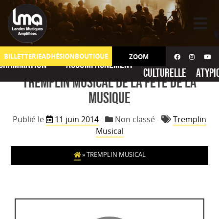
Skip
to
content
Action
No
BILLETTERIE
ADHÉSION
BOUTIQUE
ZOOM
grammation
Accompagnement
culturelle
atypi
Tremplin Musical de la Fête de la
Musique
Publié le
11 juin 2014
-
Non classé
-
Tremplin
Musical
»
TREMPLIN MUSICAL