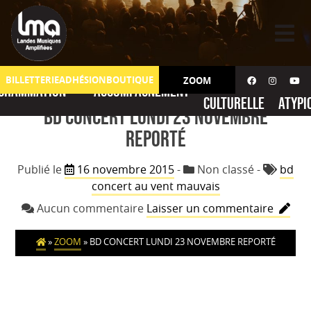
Skip
to
content
Action
No
BILLETTERIE
ADHÉSION
BOUTIQUE
ZOOM
grammation
Accompagnement
culturelle
atypi
BD CONCERT LUNDI 23 NOVEMBRE
REPORTÉ
Publié le
16 novembre 2015
-
Non classé
-
bd
concert au vent mauvais
sur
Aucun commentaire
Laisser un commentaire
BD
CONCE
»
ZOOM
»
BD CONCERT LUNDI 23 NOVEMBRE REPORTÉ
LUNDI
23
NOVEM
REPOR