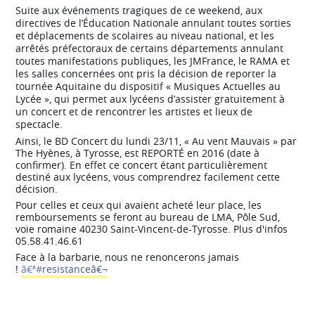
Suite aux événements tragiques de ce weekend, aux
directives de l’Éducation Nationale annulant toutes sorties
et déplacements de scolaires au niveau national, et les
arrêtés préfectoraux de certains départements annulant
toutes manifestations publiques, les JMFrance, le RAMA et
les salles concernées ont pris la décision de reporter la
tournée Aquitaine du dispositif « Musiques Actuelles au
Lycée », qui perm
et aux lycéens d’assister gratuitement à
un concert et de rencontrer les artistes et lieux de
spectacle.
Ainsi, le BD Concert du lundi 23/11, « Au vent Mauvais » par
The Hyènes, à Tyrosse, est REPORTÉ en 2016 (date à
confirmer). En effet ce concert étant particulièrement
destiné aux lycéens, vous comprendrez facilement cette
décision.
Pour celles et ceux qui avaient acheté leur place, les
remboursements se feront au bureau de LMA, Pôle Sud,
voie romaine 40230 Saint-Vincent-de-Tyrosse. Plus d'infos
05.58.41.46.61
Face à la barbarie, nous ne renoncerons jamais
!
â€ª#‎
resistanceâ€¬