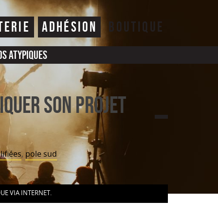
TERIE
ADHÉSION
BOUTIQUE
os atypiques
iquer son projet
ifiées
,
pole sud
UE VIA INTERNET.