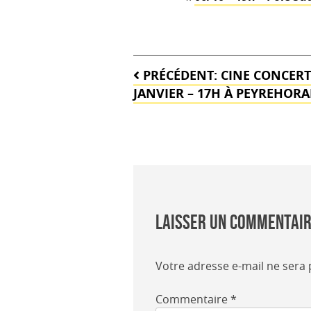
Navigation
PRÉCÉDENT:
CINE CONCERT
de
JANVIER – 17H À PEYREHORA
l’article
Laisser un commentai
Votre adresse e-mail ne sera 
Commentaire
*