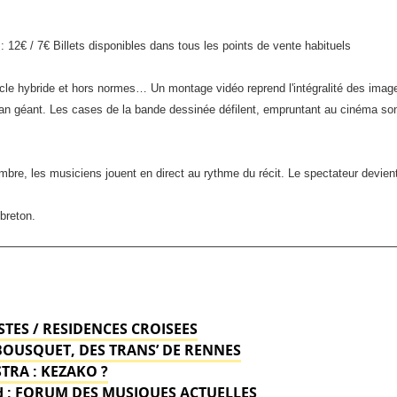
MAUVAI
le
s: 12€ / 7€ Billets disponibles dans tous les points de vente habituels
31/01
à
cle hybride et hors normes… Un montage vidéo reprend l'intégralité des images
CAPBR
an géant. Les cases de la bande dessinée défilent, empruntant au cinéma son
–
Cinem
Le
mbre, les musiciens jouent en direct au rythme du récit. Le spectateur devient
RIO
breton.
STES / RESIDENCES CROISEES
BOUSQUET, DES TRANS’ DE RENNES
TRA : KEZAKO ?
Sud : FORUM DES MUSIQUES ACTUELLES