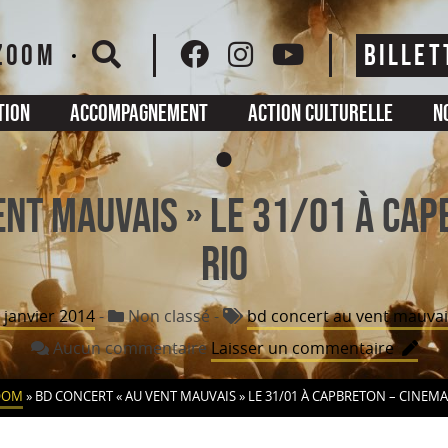
ZOOM
BILLET
tion
Accompagnement
Action culturelle
N
ENT MAUVAIS » le 31/01 à CAP
RIO
 janvier 2014
-
Non classé
-
bd concert au vent mauvai
sur
Aucun commentaire
Laisser un commentaire
BD
CONCE
OOM
»
BD CONCERT « AU VENT MAUVAIS » LE 31/01 À CAPBRETON – CINEMA
« AU
VENT