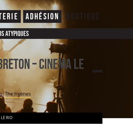
TERIE
ADHÉSION
BOUTIQUE
os atypiques
BRETON – Cinema Le
s
,
The Hyènes
RT
 LE RIO