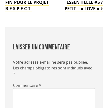
de
FIN POUR LE PROJET
ESSENTIELLE #5 /
R.E.S.P.E.C.T.
PETIT – « LOVE »
l’article
Laisser un commentaire
Votre adresse e-mail ne sera pas publiée.
Les champs obligatoires sont indiqués avec
*
Commentaire
*