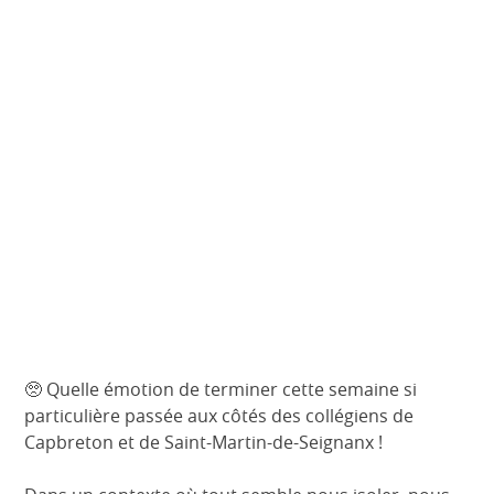
St-
Martin-
de-
Seigna
🥺 Quelle émotion de terminer cette semaine si
particulière passée aux côtés des collégiens de
Capbreton et de Saint-Martin-de-Seignanx !