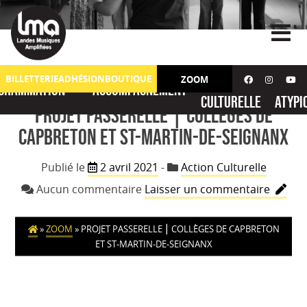
Skip
to
content
Action
No
BILLETTERIE
ADHÉSION
BOUTIQUE
ZOOM
grammation
Accompagnement
culturelle
atypi
Projet Passerelle ⎮ Collèges de
Capbreton et St-Martin-de-Seignanx
Publié le
2 avril 2021
-
Action Culturelle
sur
Aucun commentaire
Laisser un commentaire
Projet
Passere
»
ZOOM
»
PROJET PASSERELLE ⎮ COLLÈGES DE CAPBRETON
⎮
ET ST-MARTIN-DE-SEIGNANX
Collège
de
Capbre
et