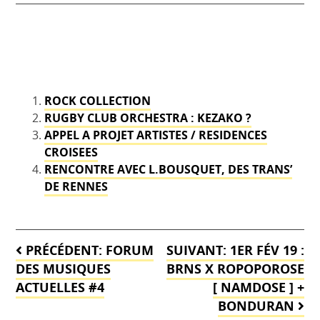
ROCK COLLECTION
RUGBY CLUB ORCHESTRA : KEZAKO ?
APPEL A PROJET ARTISTES / RESIDENCES
CROISEES
RENCONTRE AVEC L.BOUSQUET, DES TRANS’
DE RENNES
Navigation
PRÉCÉDENT:
FORUM
SUIVANT:
1ER FÉV 19 :
de
DES MUSIQUES
BRNS X ROPOPOROSE
ACTUELLES #4
[ NAMDOSE ] +
l’article
BONDURAN