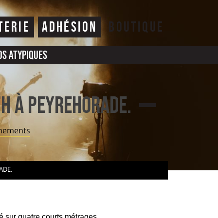
TERIE
ADHÉSION
BOUTIQUE
os atypiques
7h à PEYREHORADE.
nements
RT
ADE.
.
é sur quatre courts métrages