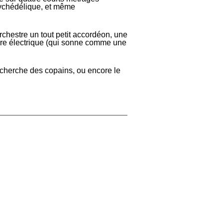
sychédélique, et même
R
rchestre un tout petit accordéon, une
are électrique (qui sonne comme une
HORADE.
i cherche des copains, ou encore le