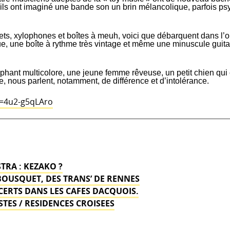
 ils ont imaginé une bande son un brin mélancolique, parfois p
JANVIE
–
17h
ets, xylophones et boîtes à meuh, voici que débarquent dans l’o
ue, une boîte à rythme très vintage et même une minuscule guit
à
PEYRE
léphant multicolore, une jeune femme rêveuse, un petit chien qu
e, nous parlent, notamment, de différence et d’intolérance.
v=4u2-g5qLAro
TRA : KEZAKO ?
BOUSQUET, DES TRANS’ DE RENNES
CERTS DANS LES CAFES DACQUOIS.
STES / RESIDENCES CROISEES