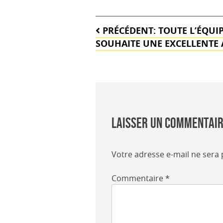
Navigation
PRÉCÉDENT:
TOUTE L’ÉQUI
de
SOUHAITE UNE EXCELLENTE 
l’article
Laisser un commentai
Votre adresse e-mail ne sera 
Commentaire
*