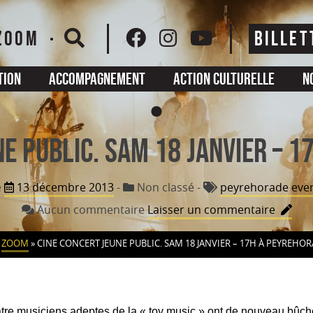
ZOOM
BILLET
tion
Accompagnement
Action culturelle
N
NE PUBLIC. SAM 18 JANVIER – 1
e
13 décembre 2013
-
Non classé
-
peyrehorade eve
sur
Aucun commentaire
Laisser un commentaire
CINE
CONCE
»
ZOOM
»
CINE CONCERT JEUNE PUBLIC. SAM 18 JANVIER – 17H À PEYREHOR
JEUNE
PUBLIC
SAM
18
atre musiciens adeptes de la « toy music » ont de nouveau bûch